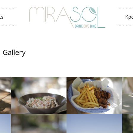
ts
Κρ
Mal
 Gallery