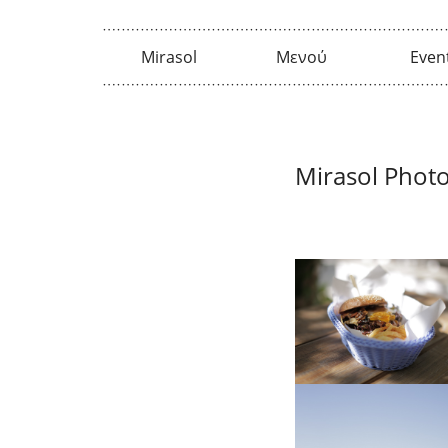
Mirasol
Μενού
Even
Ποιοι Είμαστε
Πιάτα
Events Pas 
Mirasol Photo
Η Ομάδα μας
Ποτά / Αναψυκτικά
/ Καφέδες
Οργάνωση
Εκδηλώσεων
Cocktails